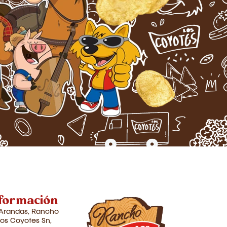
formación
Arandas, Rancho
los Coyotes Sn,