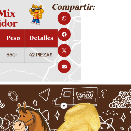
Compartir:
Mix
idor
Peso
Detalles
55gr
42 PIEZAS