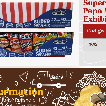
Super
Papa 
Exhib
Codigo
TS012
formación
ario? Rellena el