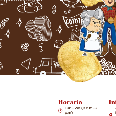
ntacto contigo lo
Horario
In
Lun - Vie (9 a.m - 4
p.m)