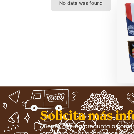
No data was found
Solicita más in
¿Tienes alguna pregunta o coment