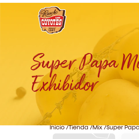
Super Papa M
Exhibidor
Inicio /
Tienda /
Mix
/
Super Papa