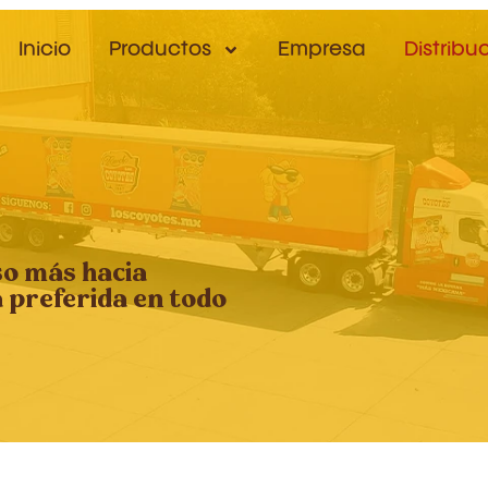
Inicio
Productos
Empresa
Distribu
so más hacia
a preferida en todo