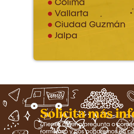
Colima
Vallarta
Ciudad Guzmán
Jalpa
Solicita más in
¿Tienes alguna pregunta o coment
formulario y nos pondremos en co