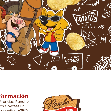
formación
Arandas, Rancho
los Coyotes Sn,
Lagunillas, 47180