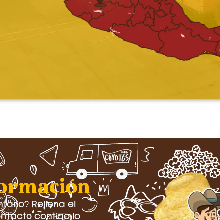
formación
ario? Rellena el
ntacto contigo lo