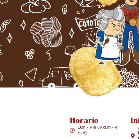
Horario
In
Lun - Vie (9 a.m - 4
p.m)