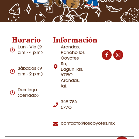
Horario
Información
Lun - Vie (9
Arandas,
a.m - 4 p.m)
Rancho los
Coyotes
Sn,
Sábados (9
Lagunillas,
a.m - 2 p.m)
47180
Arandas,
Jal.
Domingo
(cerrado)
348 784
5770
contacto@loscoyotes.mx