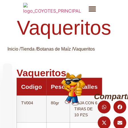
Vaqueritos
Inicio /
Tienda /
Botanas de Maíz
/
Vaqueritos
Vaqueritos
Codigo
Peso
Detalles
Comparti
TV004
80gr
CAJA CON 6
TIRAS DE
10 PZS