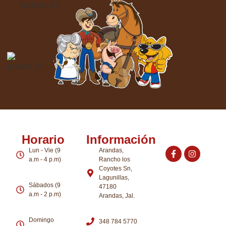
Horario
Información
Lun - Vie (9
Arandas,
a.m - 4 p.m)
Rancho los
Coyotes Sn,
Lagunillas,
Sábados (9
47180
a.m - 2 p.m)
Arandas, Jal.
Domingo
348 784 5770