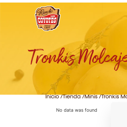
Tronkis Molcaj
Inicio /
Tienda /
Minis
/
Tronkis M
No data was found