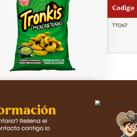
Codigo
TT047
formación
ario? Rellena el
ntacto contigo lo