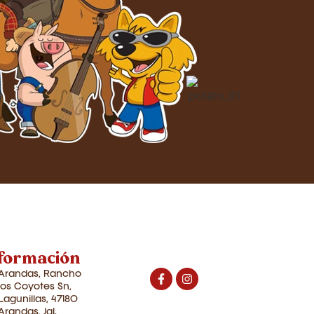
formación
Arandas, Rancho
los Coyotes Sn,
Lagunillas, 47180
Arandas, Jal.