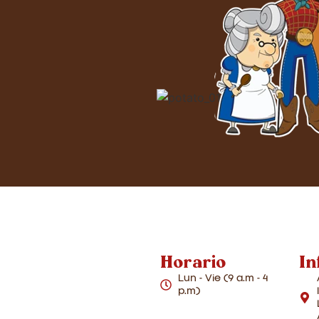
Horario
In
Lun - Vie (9 a.m - 4
p.m)