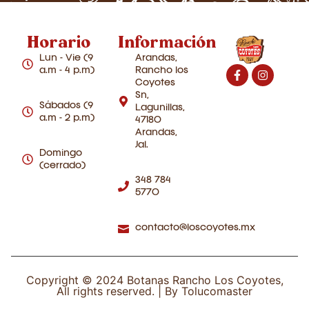
Horario
Información
Lun - Vie (9
Arandas,
a.m - 4 p.m)
Rancho los
Coyotes
Sn,
Sábados (9
Lagunillas,
a.m - 2 p.m)
47180
Arandas,
Jal.
Domingo
(cerrado)
348 784
5770
contacto@loscoyotes.mx
Copyright © 2024 Botanas Rancho Los Coyotes,
All rights reserved. |
By Tolucomaster