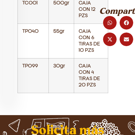
TC001
500gr
CAJA
CON 12
Comparti
PZS
TP040
55gr
CAJA
CON 6
TIRAS DE
10 PZS
TP099
30gr
CAJA
CON 4
TIRAS DE
20 PZS
Solicita más