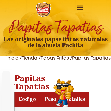
Papitas Tapatías
Las originales papas fritas naturales
de la abuela Pachita
Inicio /
Tienda /
Papas Fritas
/
Papitas Tapatías
Papitas
Tapatías
Codigo
Peso
Detalles