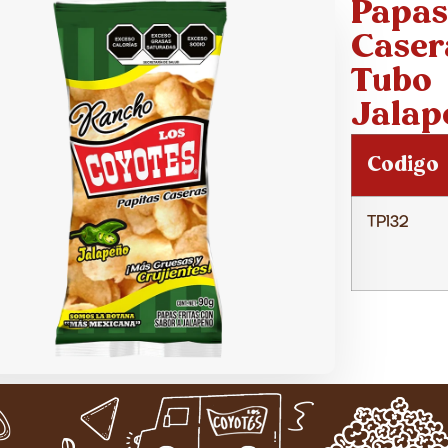
Papas
Caser
Tubo
Jalap
Codigo
TP132