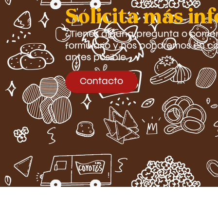
Solicita más in
¿Tienes alguna pregunta o coment
formulario y nos pondremos en co
antes posible.
Contacto