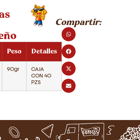
as
Compartir:
eño
Peso
Detalles
90gr
CAJA
CON 40
PZS