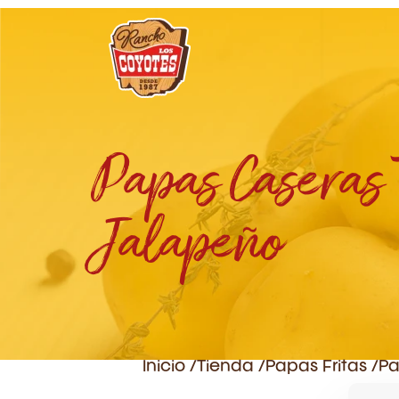
Papas Caseras 
Jalapeño
Inicio /
Tienda /
Papas Fritas
/
Pa