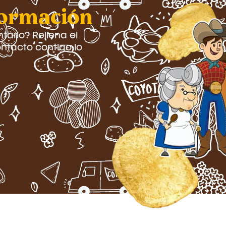
formación
ario? Rellena el
ntacto contigo lo