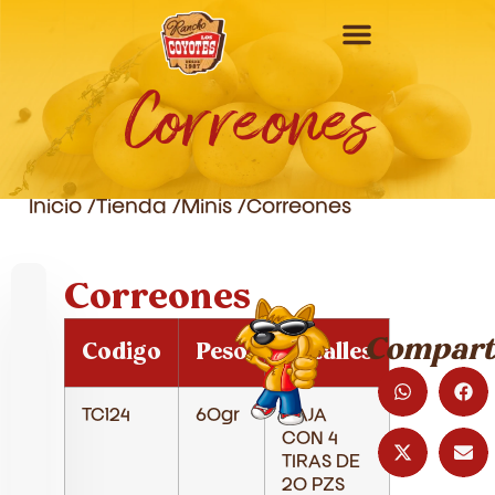
Correones
Inicio /
Tienda /
Minis
/
Correones
Correones
Comparti
Codigo
Peso
Detalles
TC124
60gr
CAJA
CON 4
TIRAS DE
20 PZS