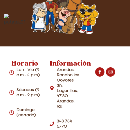
Horario
Información
Lun - Vie (9
Arandas,
a.m - 4 p.m)
Rancho los
Coyotes
Sn,
Sábados (9
Lagunillas,
a.m - 2 p.m)
47180
Arandas,
Jal.
Domingo
(cerrado)
348 784
5770