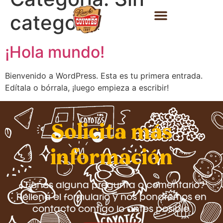
categoría
¡Hola mundo!
Bienvenido a WordPress. Esta es tu primera entrada.
Edítala o bórrala, ¡luego empieza a escribir!
Solicita más
información
¿Tienes alguna pregunta o comentario?
Rellena el formulario y nos pondremos en
contacto contigo lo antes posible.